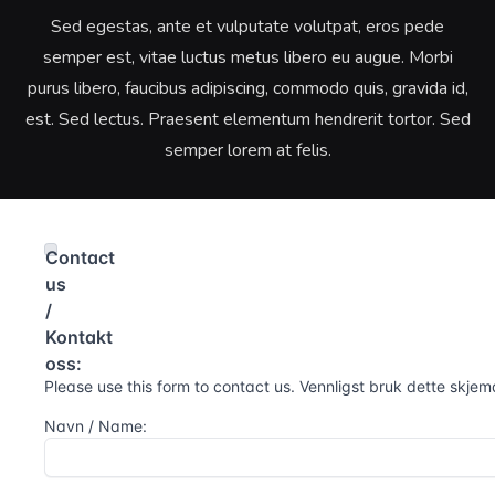
Sed egestas, ante et vulputate volutpat, eros pede
semper est, vitae luctus metus libero eu augue. Morbi
purus libero, faucibus adipiscing, commodo quis, gravida id,
est. Sed lectus. Praesent elementum hendrerit tortor. Sed
semper lorem at felis.